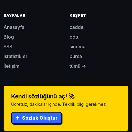
SAYFALAR
KEŞFET
Anasayfa
cadde
Blog
odtu
SSS
sinema
İstatistikler
bursa
İletişim
tümü →
Kendi sözlüğünü aç! 🚀
Ücretsiz, dakikalar içinde. Teknik bilgi gerekmez.
Sözlük Oluştur