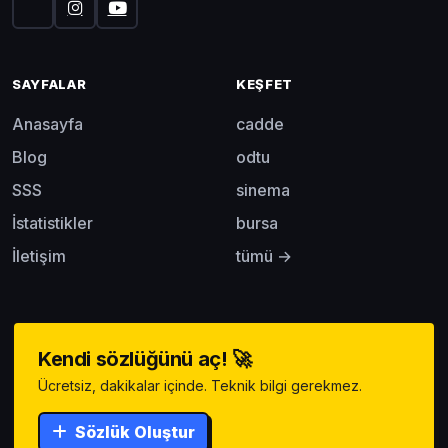
SAYFALAR
KEŞFET
Anasayfa
cadde
Blog
odtu
SSS
sinema
İstatistikler
bursa
İletişim
tümü →
Kendi sözlüğünü aç! 🚀
Ücretsiz, dakikalar içinde. Teknik bilgi gerekmez.
Sözlük Oluştur